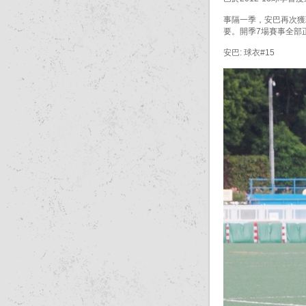
事隔一季，安巴再次獲
要。開季7場賽事全部
安巴: 球衣#15