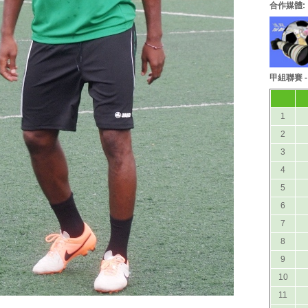
合作媒體:
甲組聯賽 
1
2
3
4
5
6
7
8
9
10
11