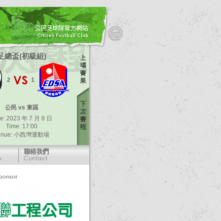
足總盃(初級組)
2
1
公民 vs 東區
e: 2023 年 7 月 8 日
Time: 17:00
enue: 小西灣運動場