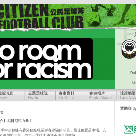
Dat
V
【球員簡介】尼日尼亞力量！
是隊中少數擁有香港頂級職業聯賽經驗的球員，最佳位置是中場。安
首度來港加盟公民，效力一季後因踢法不適合而離隊。