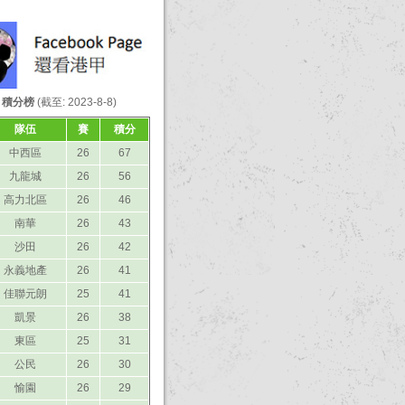
- 積分榜
(截至: 2023-8-8)
隊伍
賽
積分
中西區
26
67
九龍城
26
56
高力北區
26
46
南華
26
43
沙田
26
42
永義地產
26
41
佳聯元朗
25
41
凱景
26
38
東區
25
31
公民
26
30
愉園
26
29